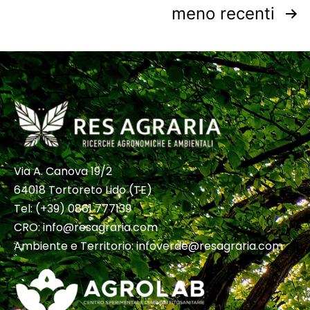
meno recenti
Via A. Canova 19/2
64018 Tortoreto Lido (TE)
Tel:
(+39) 0861 777139
CRO: info@resagraria.com
Ambiente e Territorio:
infoverde@resagraria.com