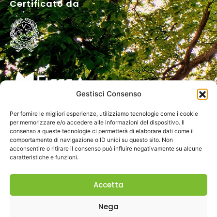
Certificato da
Gestisci Consenso
Res Agraria S.r.l.
Per fornire le migliori esperienze, utilizziamo tecnologie come i cookie
per memorizzare e/o accedere alle informazioni del dispositivo. Il
consenso a queste tecnologie ci permetterà di elaborare dati come il
P.Iva: IT01787930674
comportamento di navigazione o ID unici su questo sito. Non
SDI: M5UXCR1
acconsentire o ritirare il consenso può influire negativamente su alcune
caratteristiche e funzioni.
N. REA TE-152896
Cap. Soc. € 10.000,00 i.v.
Accetta
PEC:
resagrariasrl@pec.it
Privacy
Nega