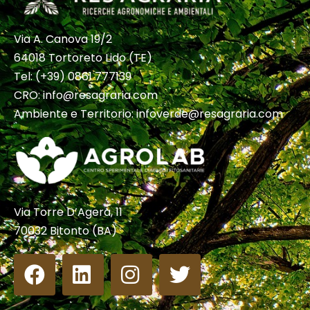
Via A. Canova 19/2
64018 Tortoreto Lido (TE)
Tel:
(+39) 0861 777139
CRO: info@resagraria.com
Ambiente e Territorio:
infoverde@resagraria.com
Via Torre D’Agera, 11
70032 Bitonto (BA)